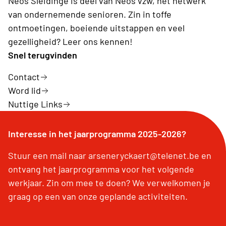
Neos Sleidinge is deel van Neos vzw, hét netwerk
van ondernemende senioren. Zin in toffe
ontmoetingen, boeiende uitstappen en veel
gezelligheid? Leer ons kennen!
Snel terugvinden
Contact
Word lid
Nuttige Links
Interesse in het jaarprogramma 2025-2026?
Stuur een mail naar arseneryckaert@telenet.be en
ontvang het jaarprogramma voor het volgende
werkjaar. Zin om mee te doen? We verwelkomen je
graag op een van onze geplande activiteiten.