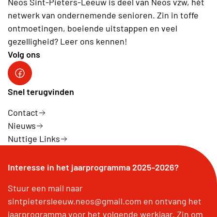
Neos Sint-Pieters-Leeuw is deel van Neos vzw, hét
netwerk van ondernemende senioren. Zin in toffe
ontmoetingen, boeiende uitstappen en veel
gezelligheid? Leer ons kennen!
Volg ons
Facebook
Snel terugvinden
Contact
Nieuws
Nuttige Links
Interesse in het jaarprogramma 2025-2026?
Stuur een mail naar
sintpietersleeuw.neos@gmail.com en ontvang het
jaarprogramma voor het volgende werkjaar. Zin om