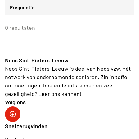
Sport- en bewegingsactiviteiten
Frequentie
Voor iedereen
ma
di
wo
do
vr
za
zo
Daguitstappen en bedrijfsbezoeken
Voor alle Neos leden
27
28
29
30
31
1
2
Eenmalig
Voor Neos leden van de eigen afdeling
3
4
5
6
7
8
9
0 resultaten
Wederkerend
10
11
12
13
14
15
16
17
18
19
20
21
22
23
24
25
26
27
28
29
30
31
1
2
3
4
5
6
Neos Sint-Pieters-Leeuw
Vandaag
Wissen
Neos Sint-Pieters-Leeuw is deel van Neos vzw, hét
netwerk van ondernemende senioren. Zin in toffe
ontmoetingen, boeiende uitstappen en veel
gezelligheid? Leer ons kennen!
Volg ons
Facebook
Snel terugvinden