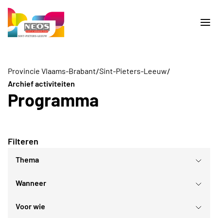
/
/
Provincie Vlaams-Brabant
Sint-Pieters-Leeuw
Archief activiteiten
Programma
Filteren
Thema
Wanneer
Lezingen
Culturele evenementen
Voor wie
Gezellig samenzijn
augustus
2026