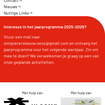
Contact
Nieuws
Nuttige Links
Interesse in het jaarprogramma 2025-2026?
Stuur een mail naar
sintpietersleeuw.neos@gmail.com en ontvang het
jaarprogramma voor het volgende werkjaar. Zin om
mee te doen? We verwelkomen je graag op een van
onze geplande activiteiten.
Met hulp van
Met hulp van