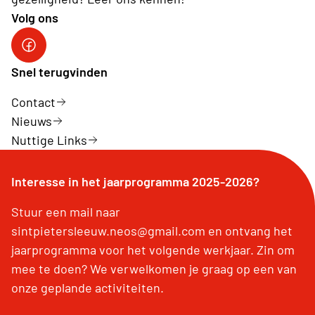
Volg ons
Facebook
Snel terugvinden
Contact
Nieuws
Nuttige Links
Interesse in het jaarprogramma 2025-2026?
Stuur een mail naar
sintpietersleeuw.neos@gmail.com en ontvang het
jaarprogramma voor het volgende werkjaar. Zin om
mee te doen? We verwelkomen je graag op een van
onze geplande activiteiten.