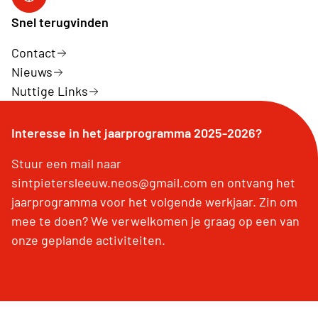
Facebook
Snel terugvinden
Contact
Nieuws
Nuttige Links
Interesse in het jaarprogramma 2025-2026?
Stuur een mail naar
sintpietersleeuw.neos@gmail.com en ontvang het
jaarprogramma voor het volgende werkjaar. Zin om
mee te doen? We verwelkomen je graag op een van
onze geplande activiteiten.