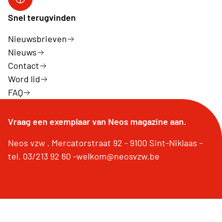
fb
Snel terugvinden
Nieuwsbrieven
Nieuws
Contact
Word lid
FAQ
Vraag een exemplaar van Neos magazine aan.
Neos vzw . Mercatorstraat 92 - 9100 Sint-Niklaas -
tel. 03/213 92 60 -welkom@neosvzw.be