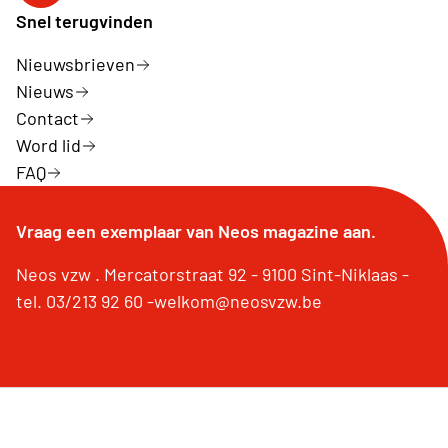
Snel terugvinden
Nieuwsbrieven
Nieuws
Contact
Word lid
FAQ
Vraag een exemplaar van Neos magazine aan.
Neos vzw . Mercatorstraat 92 - 9100 Sint-Niklaas -
tel. 03/213 92 60 -welkom@neosvzw.be