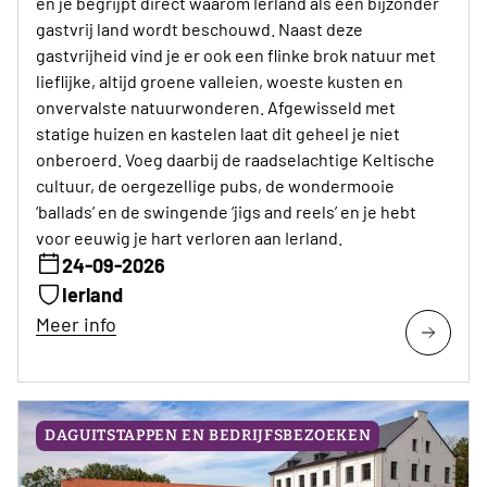
en je begrijpt direct waarom Ierland als een bijzonder
gastvrij land wordt beschouwd. Naast deze
gastvrijheid vind je er ook een flinke brok natuur met
lieflijke, altijd groene valleien, woeste kusten en
onvervalste natuurwonderen. Afgewisseld met
statige huizen en kastelen laat dit geheel je niet
onberoerd. Voeg daarbij de raadselachtige Keltische
cultuur, de oergezellige pubs, de wondermooie
‘ballads’ en de swingende ‘jigs and reels’ en je hebt
voor eeuwig je hart verloren aan Ierland.
24-09-2026
Ierland
Meer info
DAGUITSTAPPEN EN BEDRIJFSBEZOEKEN