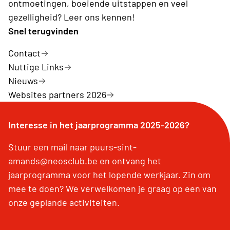
ontmoetingen, boeiende uitstappen en veel
gezelligheid? Leer ons kennen!
Snel terugvinden
Contact
Nuttige Links
Nieuws
Websites partners 2026
Interesse in het jaarprogramma 2025-2026?
Stuur een mail naar puurs-sint-
amands@neosclub.be en ontvang het
jaarprogramma voor het lopende werkjaar. Zin om
mee te doen? We verwelkomen je graag op een van
onze geplande activiteiten.