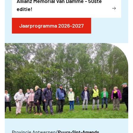
Allianz Memorial Van Damme - 50ste
editie!
Jaarprogramma 2026-2027
/
Provincie Antwerpen
Puurs-Sint-Amands