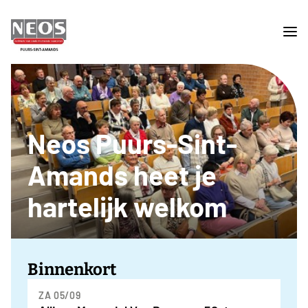
Neos Puurs-Sint-
Amands heet je
hartelijk welkom
Binnenkort
ZA 05/09