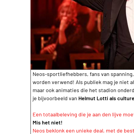
Neos-sportliefhebbers, fans van spanning, 
worden verwend! Als publiek mag je niet al
maar ook animaties die het stadion onderd
je bijvoorbeeld van
Helmut Lotti als culture
Een totaalbeleving die je aan den lijve mo
Mis het niet!
Neos beklonk een unieke deal, met de beste