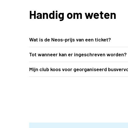
Handig om weten
Wat is de Neos-prijs van een ticket?
De voordelige Neos-prijs bedraagt 40 EUR (
Tot wanneer kan er ingeschreven worden?
zicht op de atletiekprestaties én het hoof
Inschrijven kan uiterlijk t.e.m. vrijdag 12 ju
Mijn club koos voor georganiseerd busverv
plaatsvindt
De busroutes worden opgemaakt nadat inschr
aanvang van het evenement (= midden augu
inclusief alle praktische info, in de mailbox