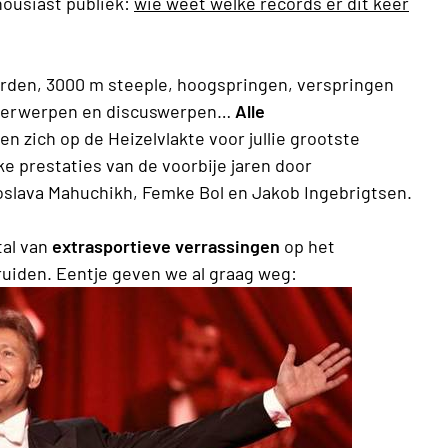
ousiast publiek:
wie weet welke records er dit keer
orden, 3000 m steeple, hoogspringen, verspringen
peerwerpen en discuswerpen…
Alle
n zich op de Heizelvlakte voor jullie grootste
jke prestaties van de voorbije jaren door
oslava Mahuchikh, Femke Bol en Jakob Ingebrigtsen.
tal van
extrasportieve verrassingen
op het
uiden. Eentje geven we al graag weg: