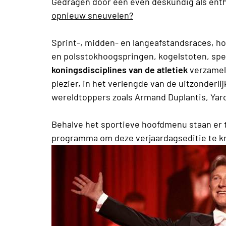
Gedragen door een even deskundig als enth
opnieuw sneuvelen?
Sprint-, midden- en langeafstandsraces, h
en polsstokhoogspringen, kogelstoten, s
koningsdisciplines van de atletiek
verzamele
plezier, in het verlengde van de uitzonderli
wereldtoppers zoals Armand Duplantis, Yar
Behalve het sportieve hoofdmenu staan er 
programma om deze verjaardagseditie te kr