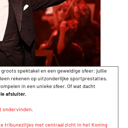
groots spektakel en een geweldige sfeer: jullie
leen rekenen op uitzonderlijke sportprestaties,
ompelen in een unieke sfeer. Of wat dacht
le afsluiter.
et ondervinden.
 tribunezitjes met centraal zicht in het Koning