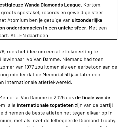
prestigieuze Wanda Diamonds League.
Kortom,
 groots spektakel, records en geweldige sfeer:
 het Atomium ben je getuige van
uitzonderlijke
ion onderdompelen in een unieke sfeer
. Met een
taart. ALLEN daarheen!
76, rees het idee om een atletiekmeeting te
illewinnaar Ivo Van Damme. Niemand had toen
 zomer van 1977 zou komen als een eerbetoon aan de
og minder dat de Memorial 50 jaar later een
en internationale atletiekwereld.
z Memorial Van Damme in 2026 ook
de finale van de
m: alle
internationale topatleten
zijn van de partij!
reld nemen de beste atleten het tegen elkaar op in
tomium, met als inzet de felbegeerde Diamond Trophy.