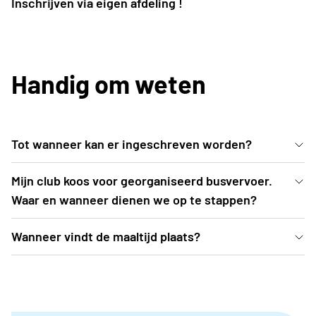
Inschrijven via eigen afdeling !
Handig om weten
Tot wanneer kan er ingeschreven worden?
Inschrijven kan uiterlijk t.e.m. vrijdag 5 juni 2026 of
Mijn club koos voor georganiseerd busvervoer.
tot zolang de voorraad strekt.
Waar en wanneer dienen we op te stappen?
De busroutes worden opgemaakt nadat
Wanneer vindt de maaltijd plaats?
inschrijvingen zijn afgesloten. Een drietal weken
De maaltijd vindt plaats voorafgaand aan de show, in
voor aanvang van het evenement (= begin augustus)
een restaurant in de buurt op weg naar het
ontvangt het clubbestuur de busroute, inclusief alle
Donkmeer in Berlare. Alle gedetailleerde praktische
praktische info, in de mailbox