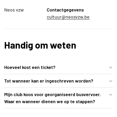
Neos vzw
Contactgegevens
cultuur@neosvzw.be
Handig om weten
Hoeveel kost een ticket?
Een ticket categorie 1 (= parterre + eerste rijen 1e
Tot wanneer kan er ingeschreven worden?
balkon) kost 56 EUR. Een ticket categorie 2
Inschrijven kan uiterlijk t.e.m. 2 oktober 2026 of tot
Mijn club koos voor georganiseerd busvervoer.
bedraagt 46 EUR.
zolang de voorraad strekt (= teller op 0 -> als
Waar en wanneer dienen we op te stappen?
deelnemers kom je automatisch op wachtlijst
De busroutes worden opgemaakt nadat
terecht. Je dient nog niet te betalen)