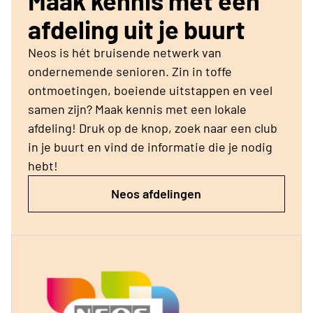
Maak kennis met een
bestuurslid bent, kan je je verkiesbaar stellen voor
het provinciaal bestuur.
afdeling uit je buurt
Neos is hét bruisende netwerk van
ondernemende senioren. Zin in toffe
ontmoetingen, boeiende uitstappen en veel
samen zijn? Maak kennis met een lokale
afdeling! Druk op de knop, zoek naar een club
in je buurt en vind de informatie die je nodig
hebt!
Neos afdelingen