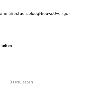
ramma
Bestuursploeg
Nieuws
Overige
viteiten
0 resultaten