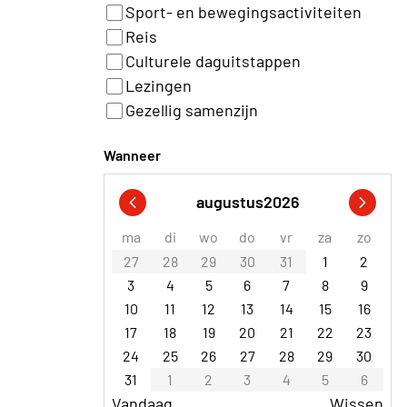
Sport- en bewegingsactiviteiten
Reis
Culturele daguitstappen
Lezingen
Gezellig samenzijn
Wanneer
augustus
2026
ma
di
wo
do
vr
za
zo
27
28
29
30
31
1
2
3
4
5
6
7
8
9
10
11
12
13
14
15
16
17
18
19
20
21
22
23
24
25
26
27
28
29
30
31
1
2
3
4
5
6
Vandaag
Wissen