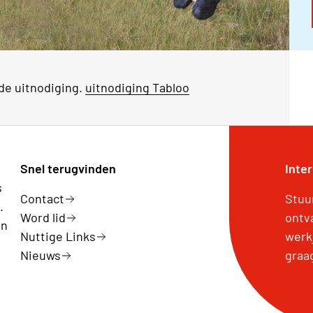
p de uitnodiging.
uitnodiging Tabloo
Snel terugvinden
Inte
s
Contact
Stuu
.
Word lid
ontv
en
Nuttige Links
werk
Nieuws
graa