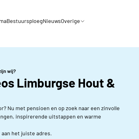
mma
Bestuursploeg
Nieuws
Overige
ijn wij?
eos Limburgse Hout &
r? Nu met pensioen en op zoek naar een zinvolle
dagingen, inspirerende uitstappen en warme
w
aan het juiste adres.