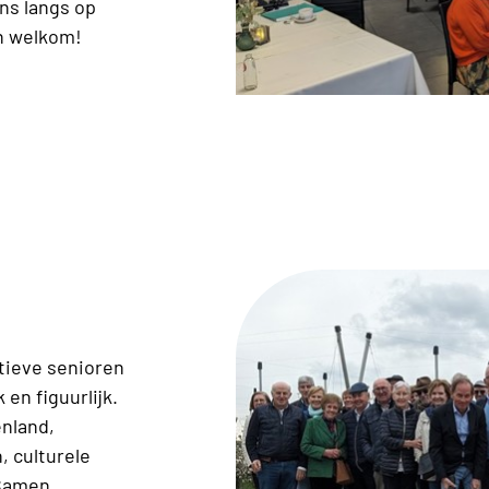
ns langs op
an welkom!
ctieve senioren
 en figuurlijk.
enland,
, culturele
 Samen