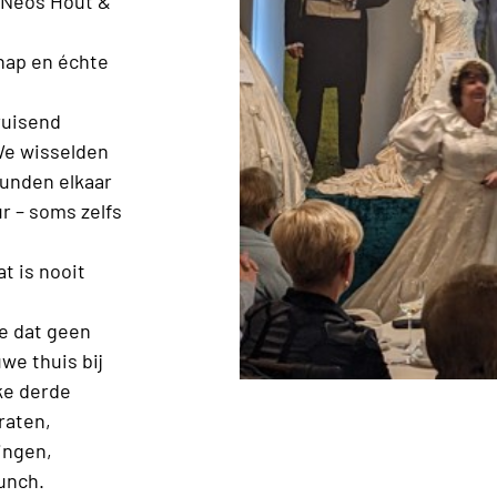
 Neos Hout &
hap en échte
ruisend
We wisselden
eunden elkaar
r – soms zelfs
t is nooit
e dat geen
we thuis bij
ke derde
raten,
ingen,
unch.