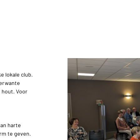
 lokale club.
verwante
 hout. Voor
an harte
rm te geven.