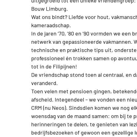
uitgegroeid tot een unieke vriendengroep:
Bouw Limburg.
Wat ons bindt? Liefde voor hout, vakmansc
kameraadschap.
In de jaren ’70, ’80 en ’90 vormden we een b
netwerk van gepassioneerde vakmannen. 
technische en praktische tips uit, onderst
professioneel én trokken samen op avontuu
tot in de Filipijnen!
De vriendschap stond toen al centraal, en da
veranderd.
Toen velen met pensioen gingen, betekend
afscheid. Integendeel – we vonden een nieu
CRM (nu Neos). Sindsdien komen we nog el
woensdag van de maand samen: om bij te p
herinneringen te delen, te genieten van lez
bedrijfsbezoeken of gewoon een gezellige l