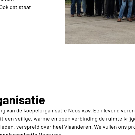
 Ook dat staat
anisatie
ng van de koepelorganisatie Neos vzw.
Een levend veren
t een veilige, warme en open verbinding de ruimte krijge
eden, verspreid over heel Vlaanderen. We vullen ons p
epelorganisatie Neos vzw.