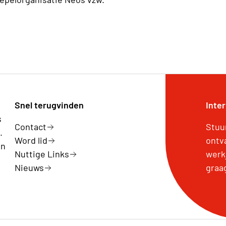
Snel terugvinden
Inte
s
Contact
Stuu
.
Word lid
ontv
en
Nuttige Links
werk
Nieuws
graa