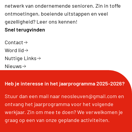
netwerk van ondernemende senioren. Zin in toffe
ontmoetingen, boeiende uitstappen en veel
gezelligheid? Leer ons kennen!
Snel terugvinden
Contact
Word lid
Nuttige Links
Nieuws
Heb je interesse in het jaarprogramma 2025-2026?
Stuur dan een mail naar neosleuven@gmail.com en
ontvang het jaarprogramma voor het volgende
werkjaar. Zin om mee te doen? We verwelkomen je
graag op een van onze geplande activiteiten.