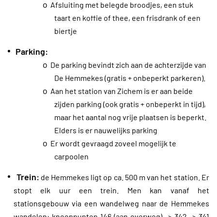
o
Afsluiting met belegde broodjes, een stuk
taart en koffie of thee, een frisdrank of een
biertje
Parking:
o
De parking bevindt zich aan de achterzijde van
De Hemmekes (gratis + onbeperkt parkeren).
o
Aan het station van Zichem is er aan beide
zijden parking (ook gratis + onbeperkt in tijd),
maar het aantal nog vrije plaatsen is beperkt.
Elders is er nauwelijks parking
o
Er wordt gevraagd zoveel mogelijk te
carpoolen
Trein:
de Hemmekes ligt op ca. 500 m van het station. Er
stopt elk uur een trein. Men kan vanaf het
stationsgebouw via een wandelweg naar de Hemmekes
wandelen: knooppunten 146 (aan overweg) -> 342 -> 341