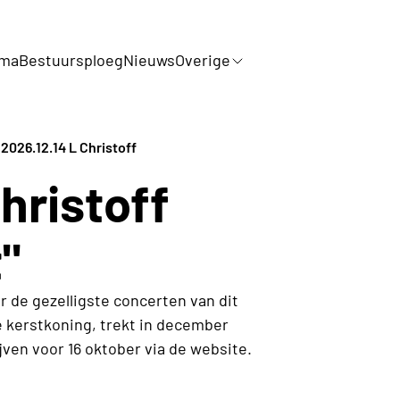
mma
Bestuursploeg
Nieuws
Overige
/
2026.12.14 L Christoff
hristoff
"
 de gezelligste concerten van dit
re kerstkoning, trekt in december
ijven voor 16 oktober via de website.