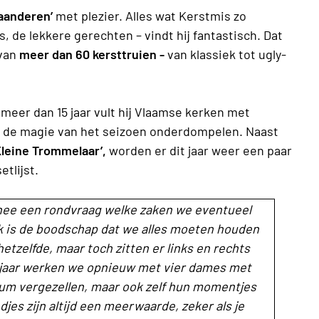
laanderen’
met plezier. Alles wat Kerstmis zo
s, de lekkere gerechten – vindt hij fantastisch. Dat
 van
meer dan 60 kersttruien -
van klassiek tot ugly-
l meer dan 15 jaar vult hij Vlaamse kerken met
n de magie van het seizoen onderdompelen. Naast
Kleine Trommelaar’,
worden er dit jaar weer een paar
tlijst.
rnee een rondvraag welke zaken we eventueel
 is de boodschap dat we alles moeten houden
 hetzelfde, maar toch zitten er links en rechts
t jaar werken we opnieuw met vier dames met
um vergezellen, maar ook zelf hun momentjes
s zijn altijd een meerwaarde, zeker als je