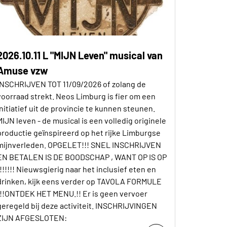
2026.10.11 L "MIJN Leven" musical van
Amuse vzw
INSCHRIJVEN TOT 11/09/2026 of zolang de
voorraad strekt. Neos Limburg is fier om een
initiatief uit de provincie te kunnen steunen.
MIJN leven - de musical is een volledig originele
productie geïnspireerd op het rijke Limburgse
mijnverleden. OPGELET!!! SNEL INSCHRIJVEN
EN BETALEN IS DE BOODSCHAP , WANT OP IS OP
!!!!!!! Nieuwsgierig naar het inclusief eten en
drinken, kijk eens verder op TAVOLA FORMULE
!!!ONTDEK HET MENU.!! Er is geen vervoer
geregeld bij deze activiteit. INSCHRIJVINGEN
ZIJN AFGESLOTEN: