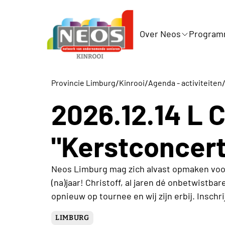
Over Neos
Progra
/
/
Provincie Limburg
Kinrooi
Agenda - activiteiten
2026.12.14 L C
"Kerstconcert
Neos Limburg mag zich alvast opmaken voor
(na)jaar! Christoff, al jaren dé onbetwistba
opnieuw op tournee en wij zijn erbij. Inschr
LIMBURG