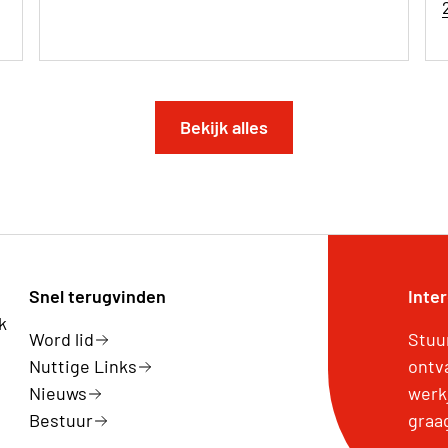
Bekijk alles
Snel terugvinden
Inte
k
Word lid
Stuu
Nuttige Links
ontv
Nieuws
werk
Bestuur
graa