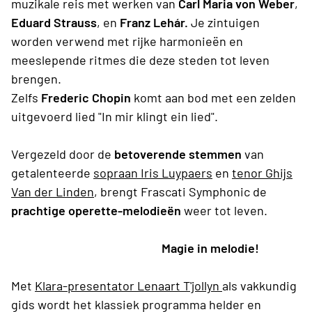
muzikale reis met werken van
Carl Maria von Weber
,
Eduard Strauss
, en
Franz Lehár.
Je zintuigen
worden verwend met rijke harmonieën en
meeslepende ritmes die deze steden tot leven
brengen.
Zelfs
Frederic Chopin
komt aan bod met een zelden
uitgevoerd lied "In mir klingt ein lied".
Vergezeld door de
betoverende stemmen
van
getalenteerde
sopraan Iris Luypaers
en
tenor
Ghijs
Van der Linden
, brengt Frascati Symphonic de
prachtige operette-melodieën
weer tot leven.
Magie in melodie!
Met
Klara-presentator Lenaart T'jollyn
als vakkundig
gids wordt het klassiek programma helder en