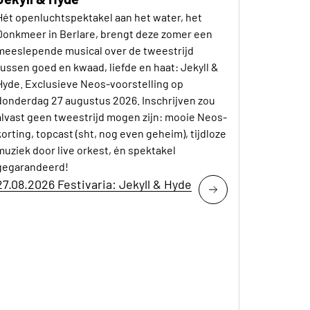
Hét openluchtspektakel aan het water, het
Donkmeer in Berlare, brengt deze zomer een
meeslepende musical over de tweestrijd
tussen goed en kwaad, liefde en haat: Jekyll &
Hyde. Exclusieve Neos-voorstelling op
donderdag 27 augustus 2026. Inschrijven zou
alvast geen tweestrijd mogen zijn: mooie Neos-
korting, topcast (sht, nog even geheim), tijdloze
muziek door live orkest, én spektakel
gegarandeerd!
27.08.2026 Festivaria: Jekyll & Hyde