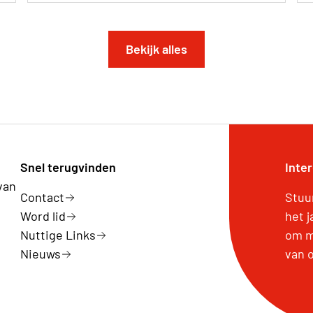
Bekijk alles
Snel terugvinden
Inte
van
Contact
Stuu
Word lid
het 
Nuttige Links
om m
Nieuws
van 