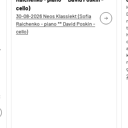
cello)
30-08-2026 Neos Klassiekt (Sofia
Raichenko - piano ** David Poskin -
cello)
,
t