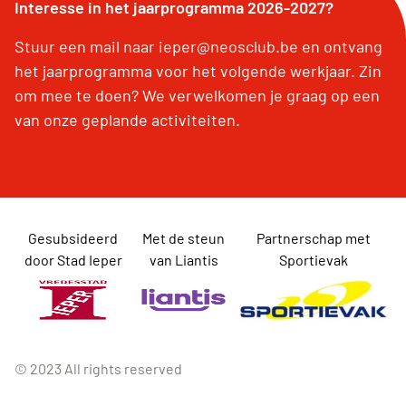
Interesse in het jaarprogramma 2026-2027?
Stuur een mail naar ieper@neosclub.be en ontvang
het jaarprogramma voor het volgende werkjaar. Zin
om mee te doen? We verwelkomen je graag op een
van onze geplande activiteiten.
Gesubsideerd
Met de steun
Partnerschap met
door Stad Ieper
van Liantis
Sportievak
© 2023 All rights reserved