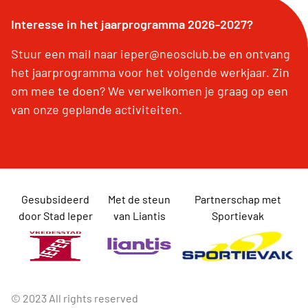
Interesse in het jaarprogramma 2026-2027?
Stuur een mail naar ieper@neosclub.be en ontvang
het jaarprogramma voor het volgende werkjaar. Zin
om mee te doen? We verwelkomen je graag op een
van onze geplande activiteiten.
Gesubsideerd
Met de steun
Partnerschap met
door Stad Ieper
van Liantis
Sportievak
© 2023 All rights reserved