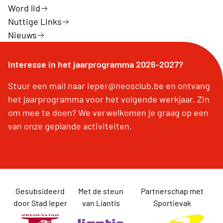
Word lid
Nuttige Links
Nieuws
Interesse in het jaarprogramma 2026-2027?
Stuur een mail naar ieper@neosclub.be en ontvang
het jaarprogramma voor het volgende werkjaar. Zin
om mee te doen? We verwelkomen je graag op een
van onze geplande activiteiten.
Gesubsideerd
Met de steun
Partnerschap met
door Stad Ieper
van Liantis
Sportievak