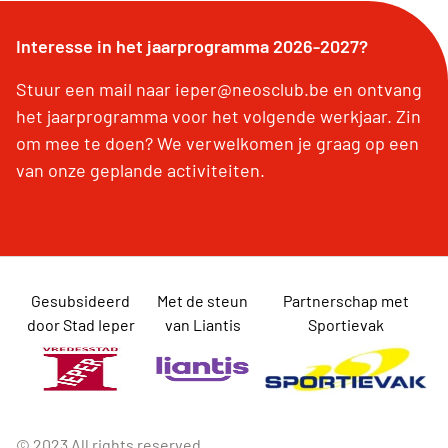
Interesse in het jaarprogramma 2026-2027?
Stuur een mail naar ieper@neosclub.be en ontvang
het jaarprogramma voor het volgende werkjaar. Zin
om mee te doen? We verwelkomen je graag op een
van onze geplande activiteiten.
Gesubsideerd
Met de steun
Partnerschap met
door Stad Ieper
van Liantis
Sportievak
© 2023 All rights reserved