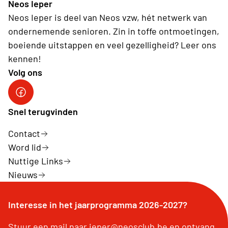
Neos Ieper
Neos Ieper is deel van Neos vzw, hét netwerk van
ondernemende senioren. Zin in toffe ontmoetingen,
boeiende uitstappen en veel gezelligheid? Leer ons
kennen!
Volg ons
Neos Ieper facebook
Snel terugvinden
Contact
Word lid
Nuttige Links
Nieuws
Interesse in het jaarprogramma 2026-2027?
Stuur een mail naar ieper@neosclub.be en ontvang