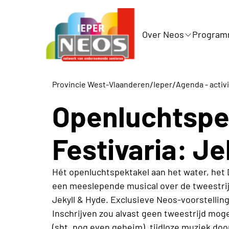
Over Neos
Progra
/
/
Provincie West-Vlaanderen
Ieper
Agenda - activ
Openluchtspe
Festivaria: Je
Hét openluchtspektakel aan het water, het
een meeslepende musical over de tweestrij
Jekyll & Hyde. Exclusieve Neos-voorstelli
Inschrijven zou alvast geen tweestrijd mog
(sht, nog even geheim), tijdloze muziek door