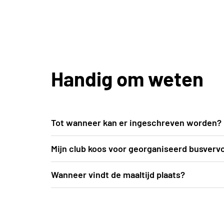
Handig om weten
Tot wanneer kan er ingeschreven worden?
Inschrijven kan uiterlijk t.e.m. vrijdag 5 jun
Mijn club koos voor georganiseerd busverv
De busroutes worden opgemaakt nadat inschr
Wanneer vindt de maaltijd plaats?
aanvang van het evenement (= begin august
De maaltijd vindt plaats voorafgaand aan de
alle praktische info, in de mailbox
Donkmeer in Berlare. Alle gedetailleerde pr