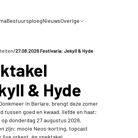
mma
Bestuursploeg
Nieuws
Overige
/
iteiten
27.08.2026 Festivaria: Jekyll & Hyde
ktakel
kyll & Hyde
 Donkmeer in Berlare, brengt deze zomer
d tussen goed en kwaad, liefde en haat:
ng op donderdag 27 augustus 2026.
en zijn: mooie Neos-korting, topcast
 live orkest, én spektakel