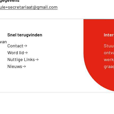
gegevens
ule+secretariaat@gmail.com
Snel terugvinden
Inte
 van
Contact
Stuu
Word lid
ontv
Nuttige Links
werk
Nieuws
graa