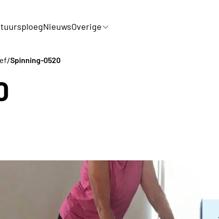
tuursploeg
Nieuws
Overige
/
ef
Spinning-0520
0