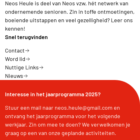
Neos Heule is deel van Neos vzw, hét netwerk van
ondernemende senioren. Zin in toffe ontmoetingen,
boeiende uitstappen en veel gezelligheid? Leer ons
kennen!
Snel terugvinden
Contact
Word lid
Nuttige Links
Nieuws
Interesse in het jaarprogramma 2025?
Stuur een mail naar neos.heule@gmail.com en
ontvang het jaarprogramma voor het volgende
werkjaar. Zin om mee te doen? We verwelkomen je
graag op een van onze geplande activiteiten.