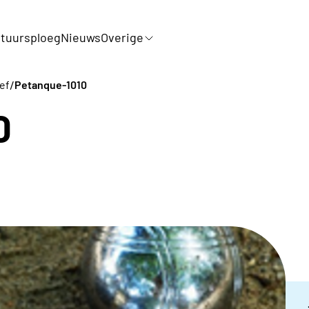
tuursploeg
Nieuws
Overige
/
ef
Petanque-1010
0