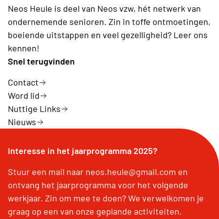
Neos Heule is deel van Neos vzw, hét netwerk van
ondernemende senioren. Zin in toffe ontmoetingen,
boeiende uitstappen en veel gezelligheid? Leer ons
kennen!
Snel terugvinden
Contact
Word lid
Nuttige Links
Nieuws
Interesse in het jaarprogramma 2025?
Stuur een mail naar neos.heule@gmail.com en
ontvang het jaarprogramma voor het volgende
werkjaar. Zin om mee te doen? We verwelkomen je
graag op een van onze geplande activiteiten.