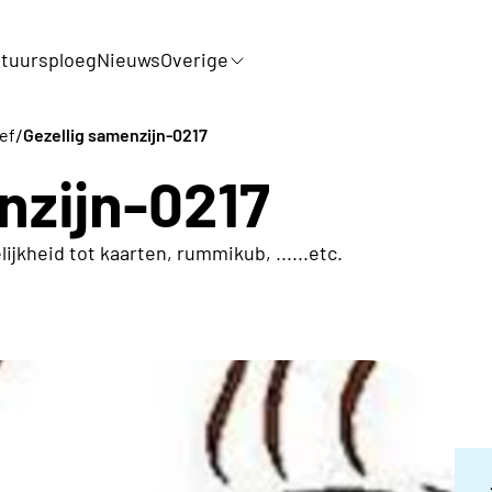
tuursploeg
Nieuws
Overige
/
ef
Gezellig samenzijn-0217
nzijn-0217
jkheid tot kaarten, rummikub, ......etc.