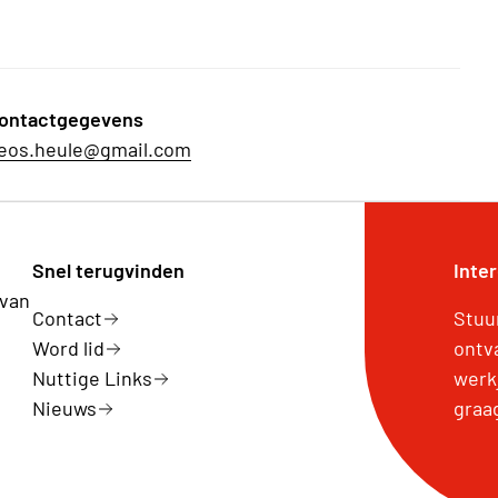
ontactgegevens
eos.heule@gmail.com
Snel terugvinden
Inte
 van
Contact
Stuu
Word lid
ontv
Nuttige Links
werk
Nieuws
graa