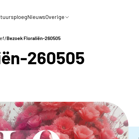
tuursploeg
Nieuws
Overige
/
ef
Bezoek Floraliën-260505
liën-260505