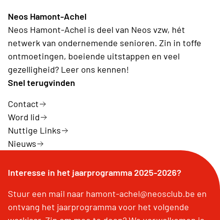
Neos Hamont-Achel
Neos Hamont-Achel is deel van Neos vzw, hét
netwerk van ondernemende senioren. Zin in toffe
ontmoetingen, boeiende uitstappen en veel
gezelligheid? Leer ons kennen!
Snel terugvinden
Contact
Word lid
Nuttige Links
Nieuws
Interesse in het jaarprogramma 2025-2026?
Stuur een mail naar hamont-achel@neosclub.be en
ontvang het jaarprogramma voor het volgende