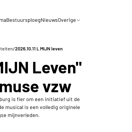
mma
Bestuursploeg
Nieuws
Overige
/
iteiten
2026.10.11 L MIJN leven
"MIJN Leven"
Amuse vzw
rg is fier om een initiatief uit de
e musical is een volledig originele
gse mijnverleden.