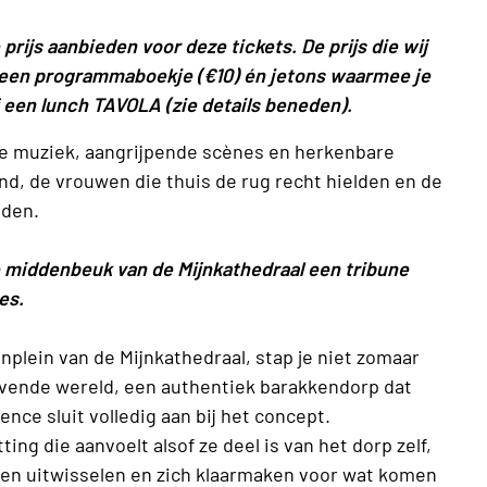
ijs aanbieden voor deze tickets. De prijs die wij
), een programmaboekje (€10) én jetons waarmee je
f een lunch TAVOLA (zie details beneden).
e muziek, aangrijpende scènes en herkenbare
d, de vrouwen die thuis de rug recht hielden en de
lden.
e middenbeuk van de Mijnkathedraal een tribune
es.
plein van de Mijnkathedraal, stap je niet zomaar
levende wereld, een authentiek barakkendorp dat
ence sluit volledig aan bij het concept.
ing die aanvoelt alsof ze deel is van het dorp zelf,
n uitwisselen en zich klaarmaken voor wat komen