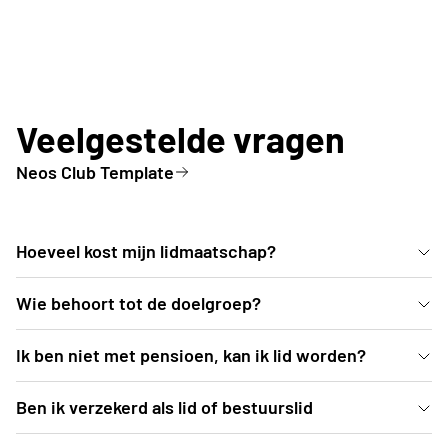
Veelgestelde vragen
Neos Club Template
Hoeveel kost mijn lidmaatschap?
Het lidgeld bij Neos Hamont-Achel bedraagt € 45.
Wie behoort tot de doelgroep?
[Invullen]
Ik ben niet met pensioen, kan ik lid worden?
Iedere ondernemende, geïnteresseerde senior die
Ben ik verzekerd als lid of bestuurslid
overdag tijd kan vrij maken om aan activiteiten deel