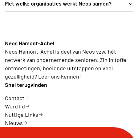
[Invullen]
Met welke organisaties werkt Neos samen?
te nemen, kan lid worden van Neos.
[Invullen]
Neos Hamont-Achel
Neos Hamont-Achel is deel van Neos vzw, hét
netwerk van ondernemende senioren. Zin in toffe
ontmoetingen, boeiende uitstappen en veel
gezelligheid? Leer ons kennen!
Snel terugvinden
Contact
Word lid
Nuttige Links
Nieuws