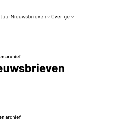
tuur
Nieuwsbrieven
Overige
en archief
ieuwsbrieven
en archief