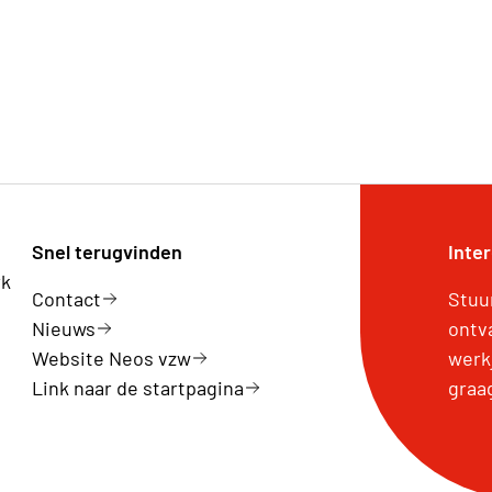
Snel terugvinden
Inte
rk
Contact
Stuu
Nieuws
ontv
Website Neos vzw
werk
Link naar de startpagina
graa