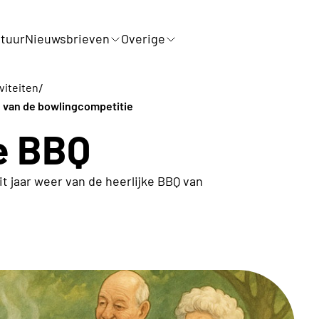
tuur
Nieuwsbrieven
Overige
/
iviteiten
ng van de bowlingcompetitie
se BBQ
t jaar weer van de heerlijke BBQ van