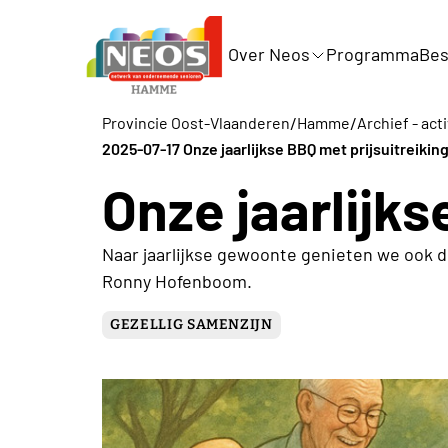
Over Neos
Programma
Bes
/
/
Provincie Oost-Vlaanderen
Hamme
Archief - act
2025-07-17 Onze jaarlijkse BBQ met prijsuitreiki
Onze jaarlijk
Naar jaarlijkse gewoonte genieten we ook di
Ronny Hofenboom.
GEZELLIG SAMENZIJN