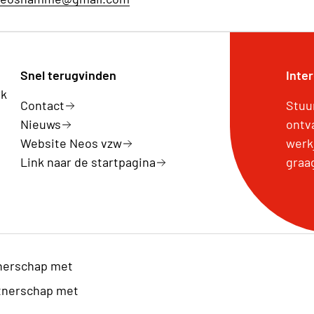
Snel terugvinden
Inte
rk
Contact
Stuu
Nieuws
ontv
Website Neos vzw
werk
Link naar de startpagina
graa
nerschap met