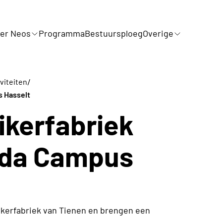
er Neos
Programma
Bestuursploeg
Overige
/
iviteiten
s Hasselt
ikerfabriek
rda Campus
kerfabriek van Tienen en brengen een