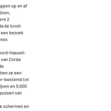
appen op en af
 doen.
ere 2
Na de lunch
r een bezoek
ness
oord-Hasselt:
 van Corda
de
bben ze een
er-bestemd tot
ijven en 5.000
pussen van
de schermen en