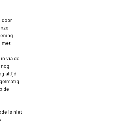
t door
onze
kening
t met
 in via de
 nog
g altijd
egelmatig
p de
ode is niet
s.