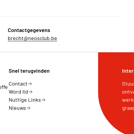
Contactgegevens
brecht@neosclub.be
Snel terugvinden
Inte
Contact
Stuu
offe
Word lid
ontv
Nuttige Links
werk
Nieuws
graa