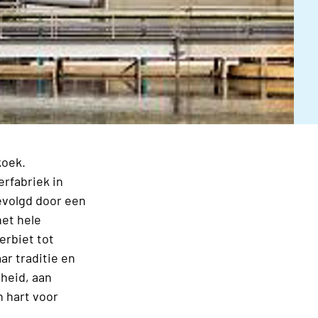
koek.
rfabriek in
volgd door een
het hele
erbiet tot
ar traditie en
heid, aan
 hart voor