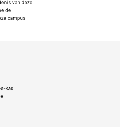
denis van deze
oe de
deze campus
os-kas
ee