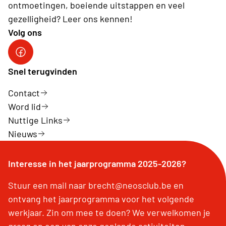
ontmoetingen, boeiende uitstappen en veel
gezelligheid? Leer ons kennen!
Volg ons
Facebook Neos Groot Brecht
Snel terugvinden
Contact
Word lid
Nuttige Links
Nieuws
Interesse in het jaarprogramma 2025-2026?
Stuur een mail naar brecht@neosclub.be en
ontvang het jaarprogramma voor het volgende
werkjaar. Zin om mee te doen? We verwelkomen je
graag op een van onze geplande activiteiten.