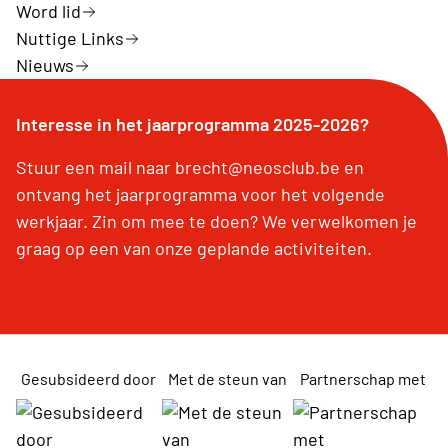
Word lid
Nuttige Links
Nieuws
Interesse in het jaarprogramma 2025-2026?
Stuur een mail naar brecht@neosclub.be en
ontvang het jaarprogramma voor het volgende
werkjaar. Zin om mee te doen? We verwelkomen je
graag op een van onze geplande activiteiten.
Gesubsideerd door
Met de steun van
Partnerschap met