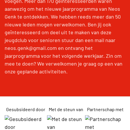
voegen. Meer dan 170 geïnteresseerden waren
aanwezig om het nieuwe jaarprogramma van Neos
Genk te ontdekken. We hebben reeds meer dan 50
nieuwe leden mogen verwelkomen. Ben jij ook
geïnteresseerd om deel uit te maken van deze
jeugdclub voor senioren stuur dan een mail naar
neos.genk@gmail.com en ontvang het
jaarprogramma voor het volgende werkjaar. Zin om
mee te doen? We verwelkomen je graag op een van
onze geplande activiteiten.
Gesubsideerd door
Met de steun van
Partnerschap met