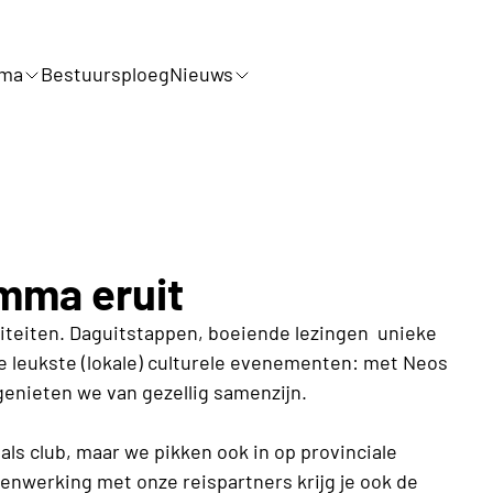
mma
Bestuursploeg
Nieuws
amma eruit
tiviteiten. Daguitstappen, boeiende lezingen unieke
e leukste (lokale) culturele evenementen: met Neos
l genieten we van gezellig samenzijn.
als club, maar we pikken ook in op provinciale
enwerking met onze reispartners krijg je ook de