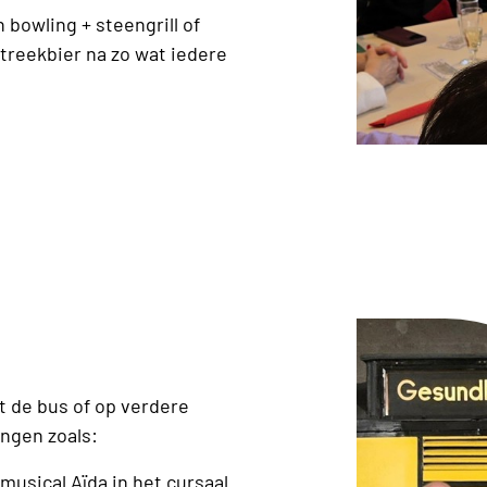
bowling + steengrill of
streekbier na zo wat iedere
t de bus of op verdere
ngen zoals:
usical Aïda in het cursaal