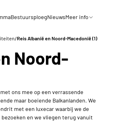
amma
Bestuursploeg
Nieuws
Meer info
/
viteiten
Reis Albanië en Noord-Macedonië (1)
en Noord-
et ons mee op een verrassende
kende maar boeiende Balkanlanden. We
ondrit met een luxecar waarbij we de
 bezoeken en we vliegen terug vanuit