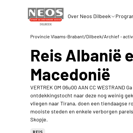
Over Neos Dilbeek
Progr
/
/
Provincie Vlaams-Brabant
Dilbeek
Archief - acti
Reis Albanië 
Macedonië
VERTREK OM 06u00 AAN CC WESTRAND Ga m
ontdekkingstocht naar deze nog weinig ge
vliegen naar Tirana, doen een tiendaagse r
mooiste steden en enkele verborgen parels
Skopje.
REIS