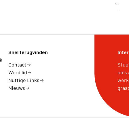
Snel terugvinden
Inte
k
Contact
Stuu
Word lid
ontv
Nuttige Links
werk
Nieuws
graa