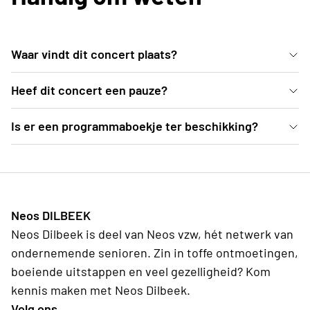
Waar vindt dit concert plaats?
In de mooie blauwe zaal van deSingel kan je vanuit
Heef dit concert een pauze?
comfortabele zetels genieten van dit Weense
Ja, er is een pauze voorzien van een 25-tal minuten
Is er een programmaboekje ter beschikking?
concert.
Ter plekke deelt de organisatie programmaboekjes
uit, waarvoor een vrije bijdrage kan gegeven
worden.
Neos DILBEEK
Neos Dilbeek is deel van Neos vzw, hét netwerk van
ondernemende senioren. Zin in toffe ontmoetingen,
boeiende uitstappen en veel gezelligheid? Kom
kennis maken met Neos Dilbeek.
Volg ons