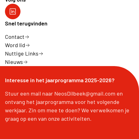
Neos DiNA
Snel terugvinden
Contact
Word lid
Nuttige Links
Nieuws
Interesse in het jaarprogramma 2025-2026?
Stuur een mail naar NeosDilbeek@gmail.com en
ontvang het jaarprogramma voor het volgende
werkjaar. Zin om mee te doen? We verwelkomen je
graag op een van onze activiteiten.