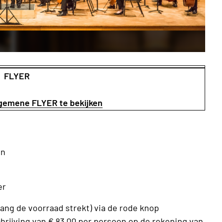
FLYER
algemene FLYER te bekijken
en
er
olang de voorraad strekt) via de rode knop
chrijving van € 83,00 per persoon op de rekening van