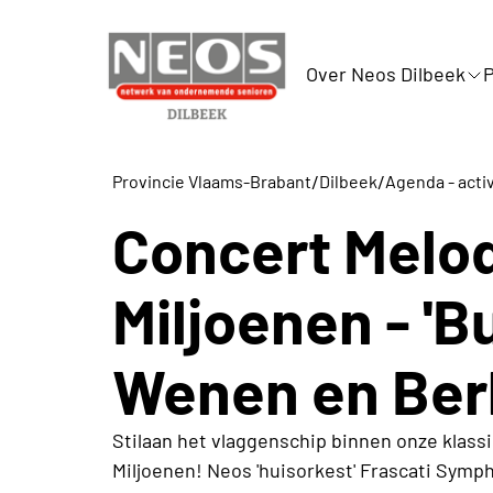
Over Neos Dilbeek
/
/
Provincie Vlaams-Brabant
Dilbeek
Agenda - activ
Concert Melod
Miljoenen - '
Wenen en Berl
Stilaan het vlaggenschip binnen onze klas
Miljoenen! Neos 'huisorkest' Frascati Symp