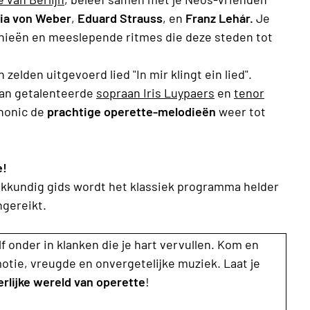
ria von Weber
,
Eduard Strauss
, en
Franz Lehár.
Je
nieën en meeslepende ritmes die deze steden tot
zelden uitgevoerd lied "In mir klingt ein lied".
an getalenteerde
sopraan Iris Luypaers
en
tenor
phonic de
prachtige operette-melodieën
weer tot
!
akkundig gids wordt het klassiek programma helder
angereikt.
f onder in klanken die je hart vervullen. Kom en
otie, vreugde en onvergetelijke muziek. Laat je
lijke wereld van operette
!