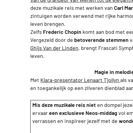
deze muzikale reis met werken van
Carl Ma
zintuigen worden verwend met rijke harmo
leven brengen.
Zelfs
Frederic Chopin
komt aan bod met een 
Vergezeld door de
betoverende stemmen
v
Ghijs Van der Linden
, brengt Frascati Sym
leven.
Magie in melodie
Met
Klara-presentator Lenaart T'jollyn
als v
en toegankelijk op een zilveren dienblad a
Mis deze muzikale reis niet
en dompel jezel
ervaar
een exclusieve Neos-middag
vol em
verrassen en inspireer jezelf met de
wonder