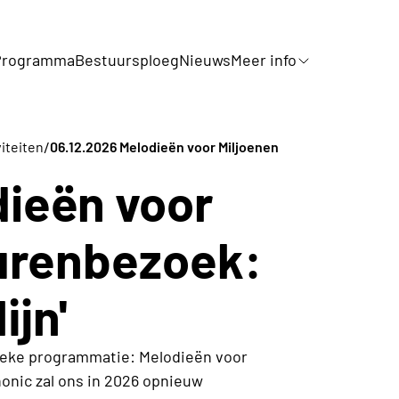
Programma
Bestuursploeg
Nieuws
Meer info
/
iteiten
06.12.2026 Melodieën voor Miljoenen
ieën voor
Burenbezoek:
ijn'
sieke programmatie: Melodieën voor
honic zal ons in 2026 opnieuw