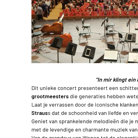
"In mir klingt ein lie
Dit unieke concert presenteert een schitte
grootmeesters
die generaties hebben wete
Laat je verrassen door de iconische klank
Straus
s dat de schoonheid van liefde en ve
Geniet van sprankelende melodieën die je 
met de levendige en charmante muziek va
Van de grandeur van Wenen tot de elegantie