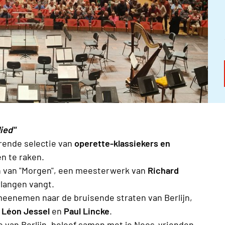
d"
rende selectie van
operette-klassiekers en
n te raken.
en van "Morgen", een meesterwerk van
Richard
rlangen vangt.
meenemen naar de bruisende straten van Berlijn,
n
Léon Jessel
en
Paul Lincke
.
 van Berlijn
, beleef samen met je Neos-vrienden