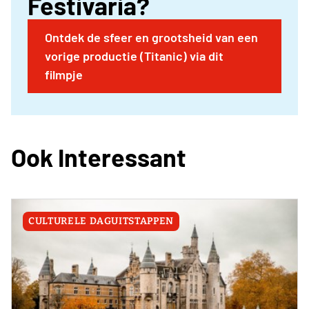
Festivaria?
Ontdek de sfeer en grootsheid van een
vorige productie (Titanic) via dit
filmpje
Ook Interessant
CULTURELE DAGUITSTAPPEN