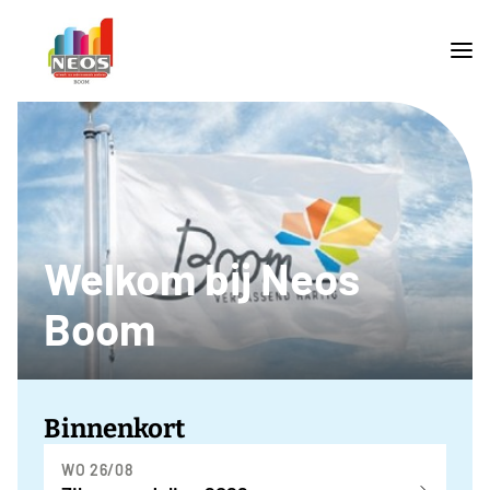
Welkom bij Neos
Boom
Binnenkort
WO 26/08