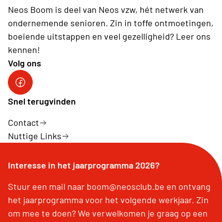
Neos Boom is deel van Neos vzw, hét netwerk van
ondernemende senioren. Zin in toffe ontmoetingen,
boeiende uitstappen en veel gezelligheid? Leer ons
kennen!
Volg ons
Facebook
Snel terugvinden
Contact
Nuttige Links
Interesse in het jaarprogramma 2026?
Stuur een mail naar boom@neosclub.be en ontvang
het jaarprogramma voor het volgende werkjaar. Zin
om mee te doen? We verwelkomen je graag op een