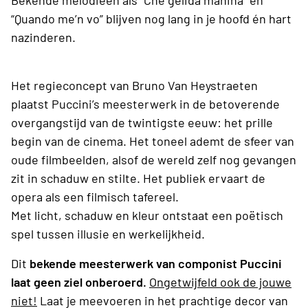
Bekende melodieën als “Che gelida manina” en
“Quando me’n vo” blijven nog lang in je hoofd én hart
nazinderen.
Het regieconcept van Bruno Van Heystraeten
plaatst Puccini’s meesterwerk in de betoverende
overgangstijd van de twintigste eeuw: het prille
begin van de cinema. Het toneel ademt de sfeer van
oude filmbeelden, alsof de wereld zelf nog gevangen
zit in schaduw en stilte. Het publiek ervaart de
opera als een filmisch tafereel.
Met licht, schaduw en kleur ontstaat een poëtisch
spel tussen illusie en werkelijkheid.
Dit
bekende meesterwerk van componist Puccini
laat geen ziel onberoerd.
Ongetwijfeld ook de jouwe
niet!
Laat je meevoeren in het prachtige decor van